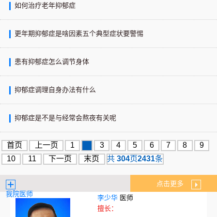
如何治疗老年抑郁症
更年期抑郁症是啥因素五个典型症状要警惕
患有抑郁症怎么调节身体
抑郁症调理自身办法有什么
抑郁症是不是与经常会熬夜有关呢
首页
上一页
1
2
3
4
5
6
7
8
9
10
11
下一页
末页
共
304
页
2431
条
点击更多
我院医师
李少华
医师
擅长：