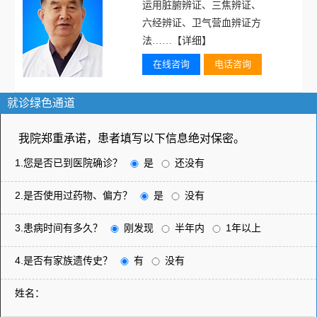
运用脏腑辨证、三焦辨证、
六经辨证、卫气营血辨证方
法……
【详细】
在线咨询
电话咨询
就诊绿色通道
我院郑重承诺，患者填写以下信息绝对保密。
1.您是否已到医院确诊？
是
还没有
2.是否使用过药物、偏方？
是
没有
3.患病时间有多久？
刚发现
半年内
1年以上
4.是否有家族遗传史？
有
没有
姓名：