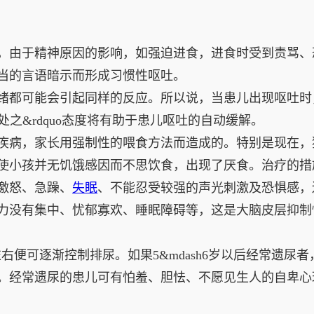
由于精神原因的影响，如强迫进食，进食时受到责骂、
当的言语暗示而形成习惯性呕吐。
都可能会引起同样的反应。所以说，当患儿出现呕吐时
处之&rdquo态度将有助于患儿呕吐的自动缓解。
家长用强制性的喂食方法而造成的。特别是现在，独生子女
使小孩并无饥饿感因而不思饮食，出现了厌食。治疗的措
激怒、急躁、
失眠
、不能忍受较强的声光刺激及恐惧感，
力没有集中、忧郁寡欢、睡眠障碍等，这是大脑皮层抑制
左右便可逐渐控制排尿。如果5&mdash6岁以后经常遗
。经常遗尿的患儿可有怕羞、胆怯、不愿见生人的自卑心