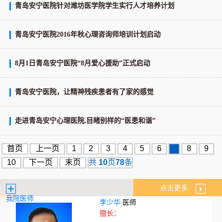
青岛安宁医院针对潍坊医学院学生实行人才培养计划
青岛安宁医院2016年秋心理咨询师培训计划启动
8月1日青岛安宁医院“8月爱心援助”正式启动
青岛安宁医院，让精神残疾患者有了家的感觉
走进青岛安宁心理医院,目睹别样的“医患和谐”
首页
上一页
1
2
3
4
5
6
7
8
9
10
下一页
末页
共
10
页
78
条
点击更多
我院医师
李少华
医师
擅长：