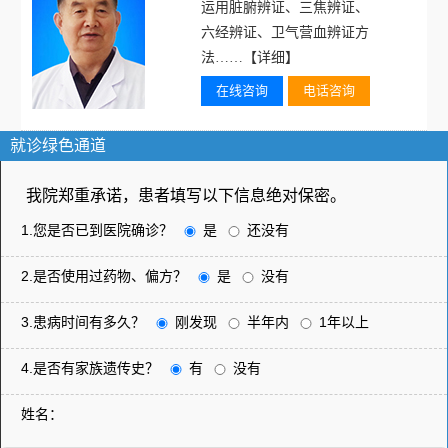
运用脏腑辨证、三焦辨证、
六经辨证、卫气营血辨证方
法……
【详细】
在线咨询
电话咨询
就诊绿色通道
我院郑重承诺，患者填写以下信息绝对保密。
1.您是否已到医院确诊？
是
还没有
2.是否使用过药物、偏方？
是
没有
3.患病时间有多久？
刚发现
半年内
1年以上
4.是否有家族遗传史？
有
没有
姓名：