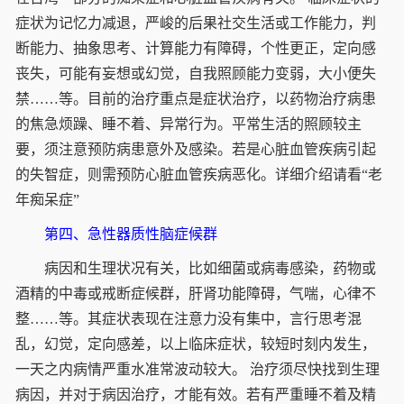
症状为记忆力减退，严峻的后果社交生活或工作能力，判
断能力、抽象思考、计算能力有障碍，个性更正，定向感
丧失，可能有妄想或幻觉，自我照顾能力变弱，大小便失
禁……等。目前的治疗重点是症状治疗，以药物治疗病患
的焦急烦躁、睡不着、异常行为。平常生活的照顾较主
要，须注意预防病患意外及感染。若是心脏血管疾病引起
的失智症，则需预防心脏血管疾病恶化。详细介绍请看“老
年痴呆症”
第四、急性器质性脑症候群
病因和生理状况有关，比如细菌或病毒感染，药物或
酒精的中毒或戒断症候群，肝肾功能障碍，气喘，心律不
整……等。其症状表现在注意力没有集中，言行思考混
乱，幻觉，定向感差，以上临床症状，较短时刻内发生，
一天之内病情严重水准常波动较大。 治疗须尽快找到生理
病因，并对于病因治疗，才能有效。若有严重睡不着及精