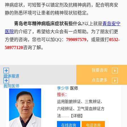
神病症状，可短暂予以镇定剂及抗精神病药，配合明亮安
静的熟悉环境可让患者的精神现状较稳定。
青岛老年精神病临床症状有些什么?
以上就是
青岛安宁
医院
的介绍了，希望给大众会有一点帮助。为了朋友们更
方便的咨询，您也可以加QQ：
799097579
，或是拨打
0532-
58977120
咨询了解。
我要咨询
媒体报道
点击更多
我院医师
李少华
医师
擅长：
运用脏腑辨证、三焦辨证、
六经辨证、卫气营血辨证方
法……
【详细】
在线咨询
电话咨询